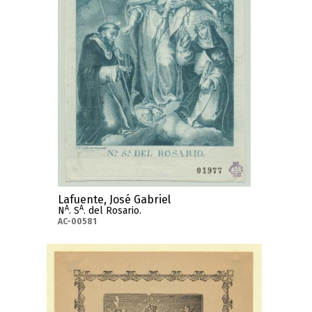
Lafuente, José Gabriel
A
A
N
. S
. del Rosario.
AC-00581