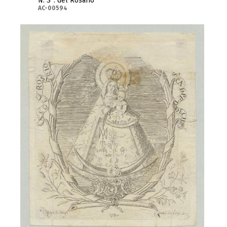
N. S
. del Rosario
AC-00594