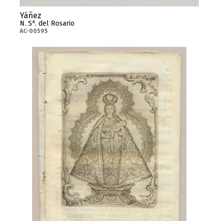
Yáñez
a
N. S
. del Rosario
AC-00595