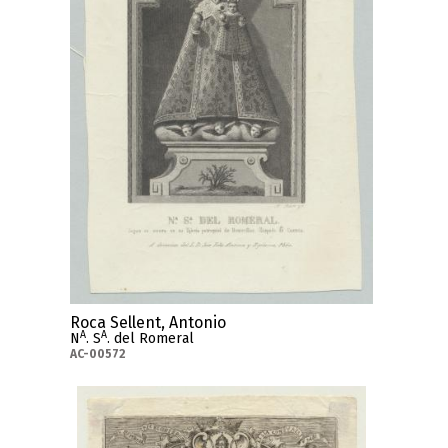
Roca Sellent, Antonio
A
A
N
. S
. del Romeral
AC-00572