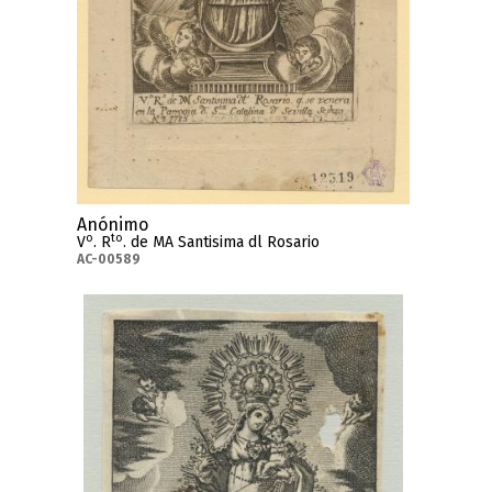
Anónimo
o
to
V
. R
. de MA Santisima dl Rosario
AC-00589