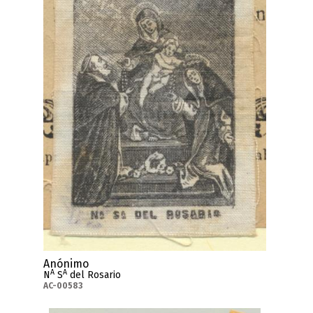
Anónimo
A
A
N
S
del Rosario
AC-00583