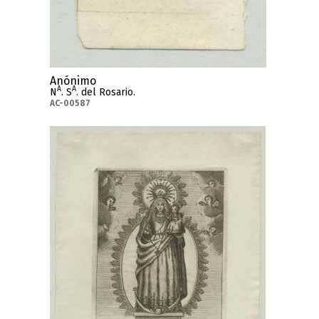
Anónimo
A
A
N
. S
. del Rosario.
AC-00587