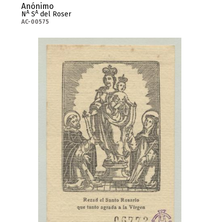
Anónimo
A
A
N
S
del Roser
AC-00575