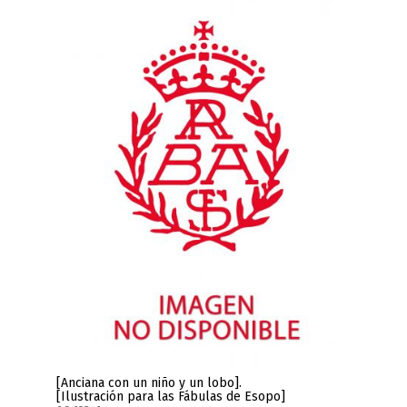
[Anciana con un niño y un lobo].
[Ilustración para las Fábulas de Esopo]