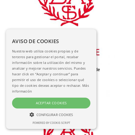
AVISO DE COOKIES
Nuestra web utiliza cookies propias y de
terceros para gestionar el portal, recabar
información sobre la utilización del mismo y
analizar y mejorar nuestros servicios. Puedes
Trages comunes a hombres y mugeres de
Bezdemar
hacer click en “Aceptar y continuar” para
AC-13363
permitir el uso de cookies o seleccionar qué
tipo de cookies deseas aceptar o rechazar.
Más
información
ACEPTAR COOKIES
CONFIGURAR COOKIES
POWERED BY COOKIE-SCRIPT
NECESARIAS
ANALÍTICAS