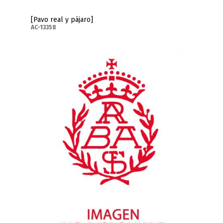
[Pavo real y pájaro]
AC-13358