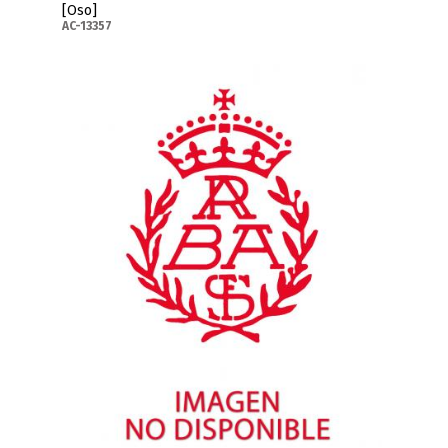
[Oso]
AC-13357