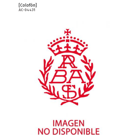
[Colofón]
AC-04431