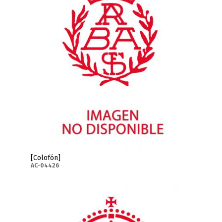
[Colofón]
AC-04426