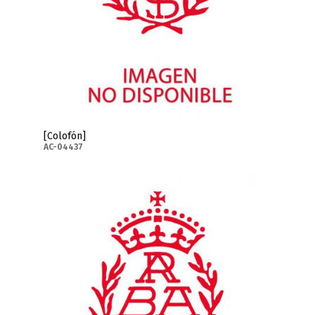
[Colofón]
AC-04437