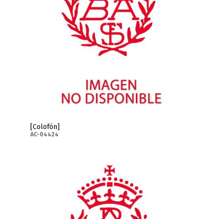
[Colofón]
AC-04424