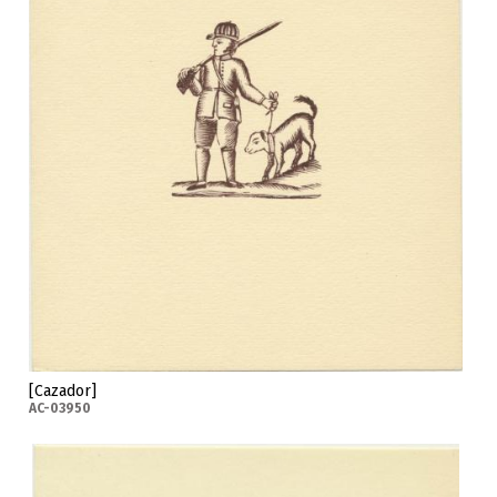
[Cazador]
AC-03950