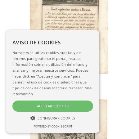
AVISO DE COOKIES
Nuestra web utiliza cookies propias y de
terceros para gestionar el portal, recabar
información sobre la utilización del mismo y
analizar y mejorar nuestros servicios. Puedes
hacer click en “Aceptar y continuar” para
V. Pascual
permitir el uso de cookies o seleccionar qué
José explica los sueños a Faraón
tipo de cookies deseas aceptar o rechazar.
Más
AC-05891
información
ACEPTAR COOKIES
CONFIGURAR COOKIES
POWERED BY COOKIE-SCRIPT
NECESARIAS
ANALÍTICAS