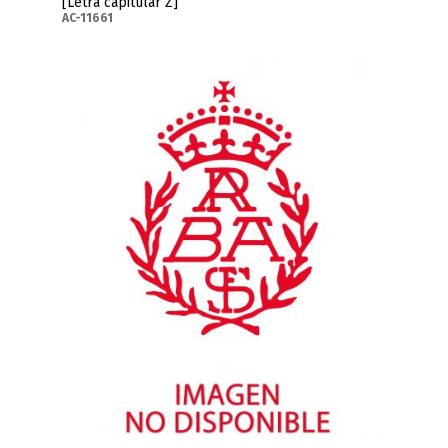
[Letra capitular Z]
AC-11661