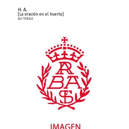
H. A.
[La oración en el huerto]
AC-11662