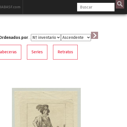
ABASF.com
Ordenados por
cabeceras
Series
Retratos