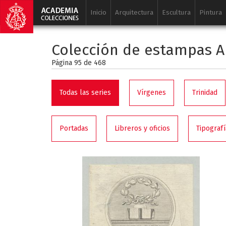
Inicio
Arquitectura
Escultura
Pintura
Colección de estampas A
Página 95 de
468
Todas las series
Vírgenes
Trinidad
Portadas
Libreros y oficios
Tipografí