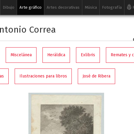
Dibujo
Arte gráfico
Artes decorativas
Música
Fotografía
R
ntonio Correa
Miscelánea
Heráldica
Exlibris
Remates y 
as
Ilustraciones para libros
José de Ribera