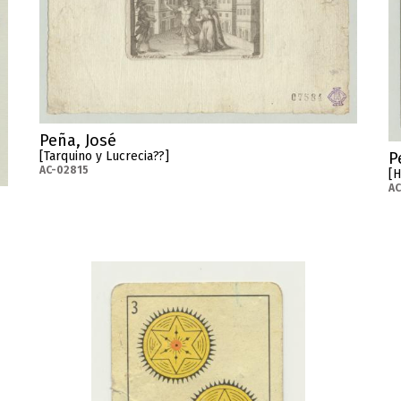
Peña, José
[Tarquino y Lucrecia??]
P
AC-02815
[H
AC