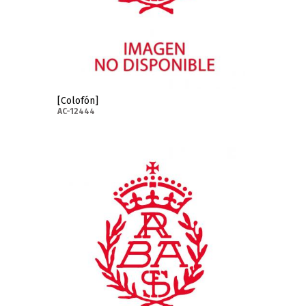
[Colofón]
AC-12444