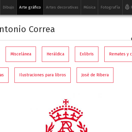
Dibujo
Arte gráfico
Artes decorativas
Música
Fotografía
R
ntonio Correa
Miscelánea
Heráldica
Exlibris
Remates y 
as
Ilustraciones para libros
José de Ribera