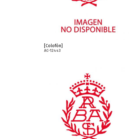
[Colofón]
AC-12443