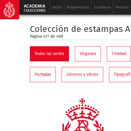
Inicio
Arquitectura
Escultura
Pintura
Colección de estampas A
Página 417 de
468
Todas las series
Vírgenes
Trinidad
Portadas
Libreros y oficios
Tipografí