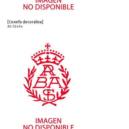
[Cenefa decorativa]
AC-12454