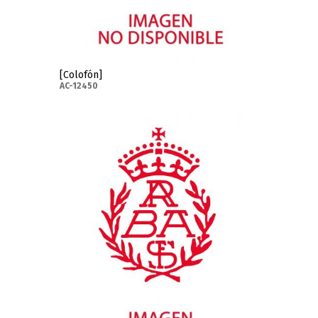
[Colofón]
AC-12450