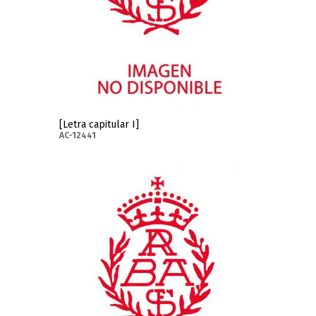
[Letra capitular I]
AC-12441