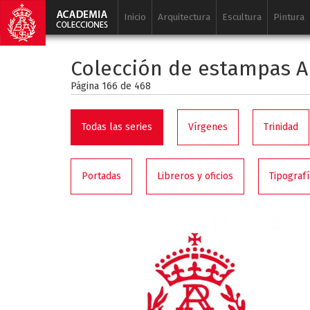
Inicio
Arquitectura
Escultura
Pintura
Colección de estampas A
Página 166 de
468
Todas las series
Vírgenes
Trinidad
Portadas
Libreros y oficios
Tipografí