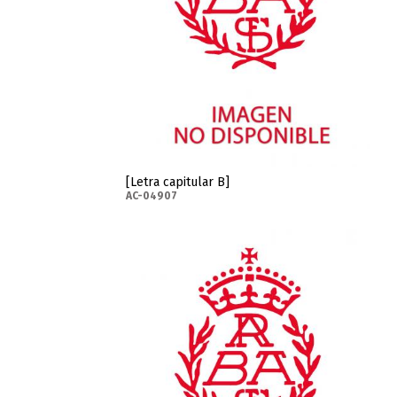
[Letra capitular B]
AC-04907