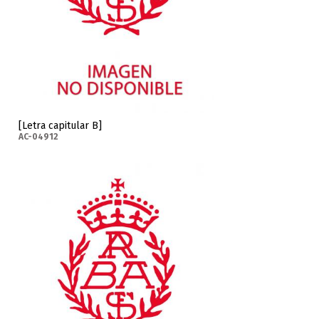
[Letra capitular B]
AC-04912