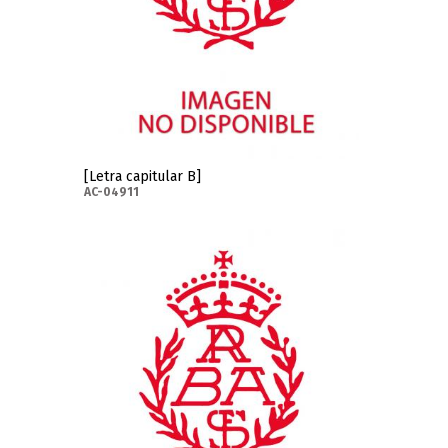
[Letra capitular B]
AC-04911