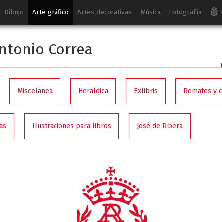
Dibujo
Arte gráfico
Artes decorativas
Música
Fotografía
R
ntonio Correa
Miscelánea
Heráldica
Exlibris
Remates y 
as
Ilustraciones para libros
José de Ribera