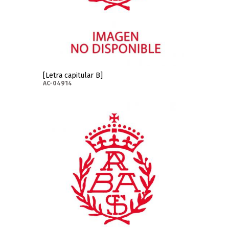
[Letra capitular B]
AC-04914