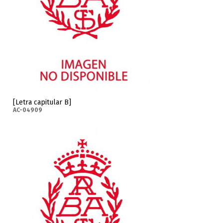
[Letra capitular B]
AC-04909