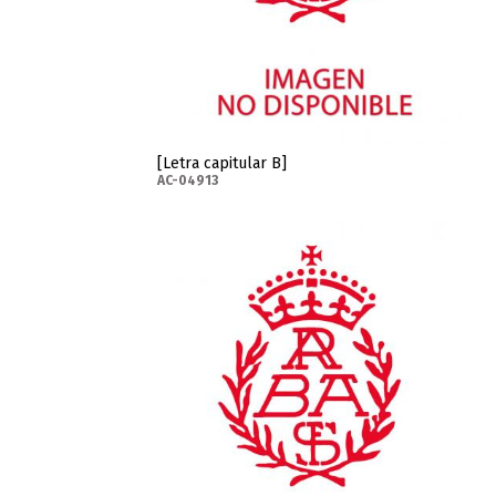
[Letra capitular B]
AC-04913