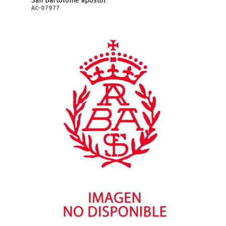
San Bartolomé apóstol
AC-07977