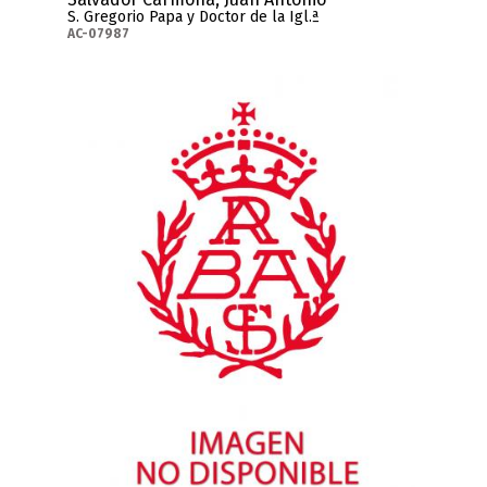
S. Gregorio Papa y Doctor de la Igl.ª
AC-07987