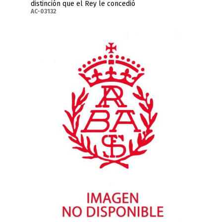
distinción que el Rey le concedió
AC-03132