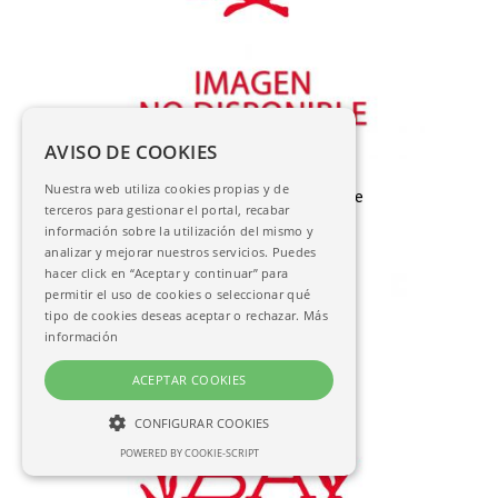
AVISO DE COOKIES
Martín, José María
Nuestra web utiliza cookies propias y de
Certificado de concesión de la Insignia de
terceros para gestionar el portal, recabar
san Hermenegildo
información sobre la utilización del mismo y
AC-03135
analizar y mejorar nuestros servicios. Puedes
hacer click en “Aceptar y continuar” para
permitir el uso de cookies o seleccionar qué
tipo de cookies deseas aceptar o rechazar.
Más
información
ACEPTAR COOKIES
CONFIGURAR COOKIES
POWERED BY COOKIE-SCRIPT
NECESARIAS
ANALÍTICAS