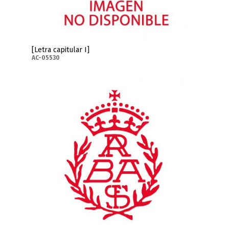
[Letra capitular I]
AC-05530