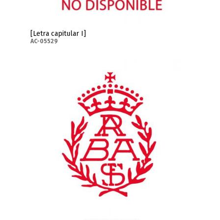
[Letra capitular I]
AC-05529