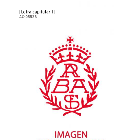
[Letra capitular I]
AC-05528