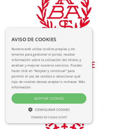
AVISO DE COOKIES
Nuestra web utiliza cookies propias y de
terceros para gestionar el portal, recabar
información sobre la utilización del mismo y
analizar y mejorar nuestros servicios. Puedes
hacer click en “Aceptar y continuar” para
permitir el uso de cookies o seleccionar qué
Bécquer, Juan José
tipo de cookies deseas aceptar o rechazar.
Más
Salomón es ungido rey de Israel
información
AC-13873
ACEPTAR COOKIES
CONFIGURAR COOKIES
POWERED BY COOKIE-SCRIPT
NECESARIAS
ANALÍTICAS