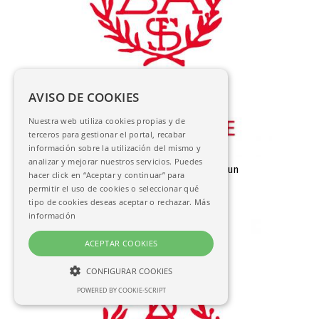
AVISO DE COOKIES
Nuestra web utiliza cookies propias y de
terceros para gestionar el portal, recabar
información sobre la utilización del mismo y
analizar y mejorar nuestros servicios. Puedes
Concesión de licencia permanente para un
hacer click en “Aceptar y continuar” para
artillero
permitir el uso de cookies o seleccionar qué
AC-03225
tipo de cookies deseas aceptar o rechazar.
Más
información
ACEPTAR COOKIES
CONFIGURAR COOKIES
POWERED BY COOKIE-SCRIPT
NECESARIAS
ANALÍTICAS