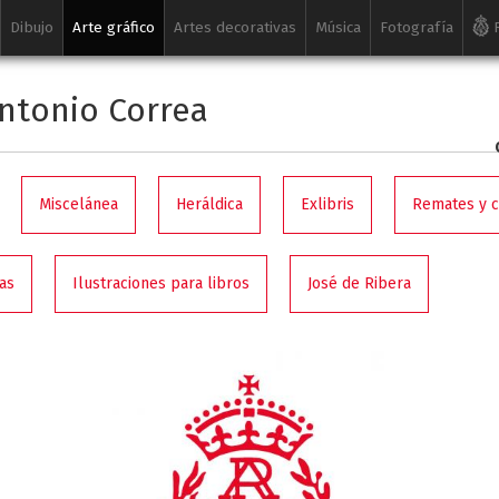
Dibujo
Arte gráfico
Artes decorativas
Música
Fotografía
R
ntonio Correa
Miscelánea
Heráldica
Exlibris
Remates y 
as
Ilustraciones para libros
José de Ribera