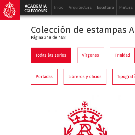
Inicio
Arquitectura
Escultura
Pintura
Colección de estampas A
Página 348 de
468
Todas las series
Vírgenes
Trinidad
Portadas
Libreros y oficios
Tipografí