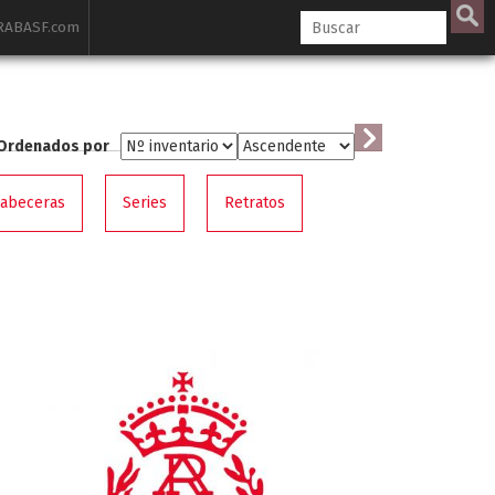
ABASF.com
Ordenados por
cabeceras
Series
Retratos