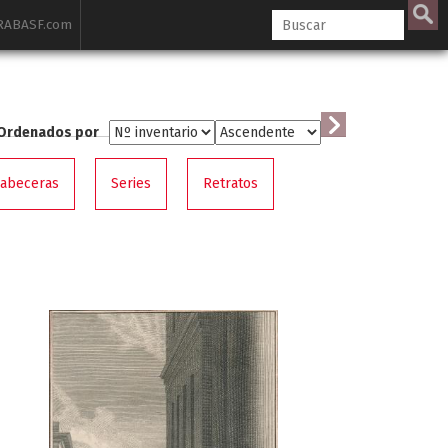
ABASF.com
Ordenados por
cabeceras
Series
Retratos