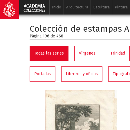
Inicio
Arquitectura
Escultura
Pintura
Colección de estampas A
Página 196 de
468
Todas las series
Vírgenes
Trinidad
Portadas
Libreros y oficios
Tipografí