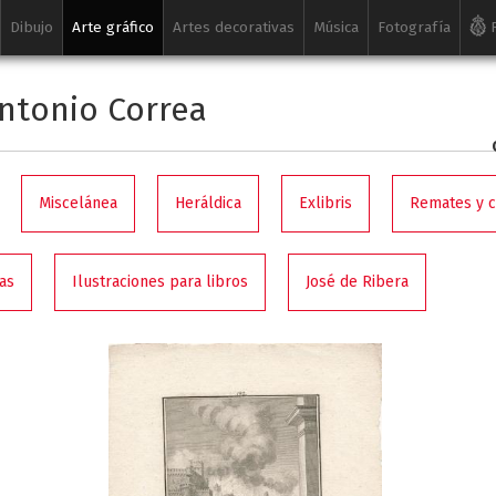
Dibujo
Arte gráfico
Artes decorativas
Música
Fotografía
R
ntonio Correa
Miscelánea
Heráldica
Exlibris
Remates y 
as
Ilustraciones para libros
José de Ribera