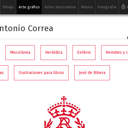
Dibujo
Arte gráfico
Artes decorativas
Música
Fotografía
R
ntonio Correa
Miscelánea
Heráldica
Exlibris
Remates y 
as
Ilustraciones para libros
José de Ribera