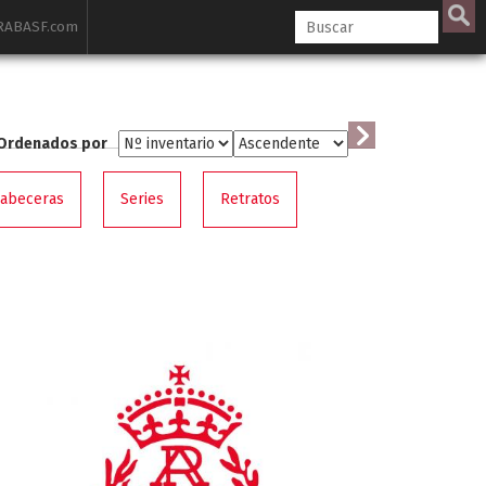
ABASF.com
Ordenados por
cabeceras
Series
Retratos