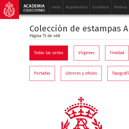
Inicio
Arquitectura
Escultura
Pintura
Colección de estampas A
Página 75 de
468
Todas las series
Vírgenes
Trinidad
Portadas
Libreros y oficios
Tipografí