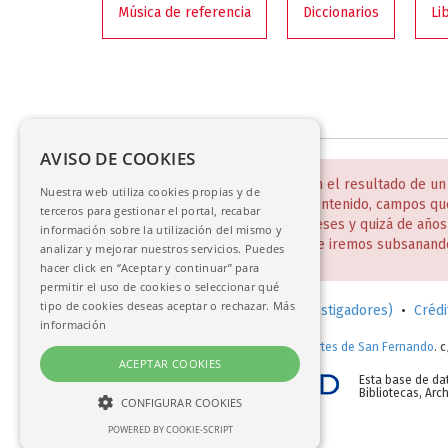
Música de referencia
Diccionarios
Li
AVISO DE COOKIES
NOTA:
Estas bases de datos son el resultado de un
Nuestra web utiliza cookies propias y de
incompletos y desiguales en contenido, campos qu
terceros para gestionar el portal, recabar
Todo ello será un trabajo de meses y quizá de año
información sobre la utilización del mismo y
disculpen estas deficiencias que iremos subsanand
analizar y mejorar nuestros servicios. Puedes
hacer click en “Aceptar y continuar” para
permitir el uso de cookies o seleccionar qué
tipo de cookies deseas aceptar o rechazar.
Más
Solicitud de consulta en sala (investigadores)
•
Crédi
información
© 2017-2026.
Real Academia de Bellas Artes de San Fernando
. 
ACEPTAR COOKIES
Esta base de da
Bibliotecas, Ar
CONFIGURAR COOKIES
POWERED BY COOKIE-SCRIPT
NECESARIAS