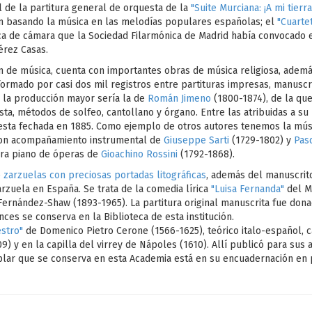
l de la partitura general de orquesta de la
"Suite Murciana: ¡A mi tierra
ón basando la música en las melodías populares españolas; el
"Cuarte
ca de cámara que la Sociedad Filarmónica de Madrid había convocado 
érez Casas.
n de música, cuenta con importantes obras de música religiosa, ade
 formado por casi dos mil registros entre partituras impresas, manuscr
o, la producción mayor sería la de
Román Jimeno
(1800-1874), de la q
ta, métodos de solfeo, cantollano y órgano. Entre las atribuidas a su 
uesta fechada en 1885. Como ejemplo de otros autores tenemos la mú
 con acompañamiento instrumental de
Giuseppe Sarti
(1729-1802) y
Pas
para piano de óperas de
Gioachino Rossini
(1792-1868).
e
zarzuelas con preciosas portadas litográficas
, además del manuscrito
arzuela en España. Se trata de la comedia lírica
"Luisa Fernanda"
del M
Fernández-Shaw (1893-1965). La partitura original manuscrita fue don
es se conserva en la Biblioteca de esta institución.
stro"
de Domenico Pietro Cerone (1566-1625), teórico italo-español, can
09) y en la capilla del virrey de Nápoles (1610). Allí publicó para su
mplar que se conserva en esta Academia está en su encuadernación en 