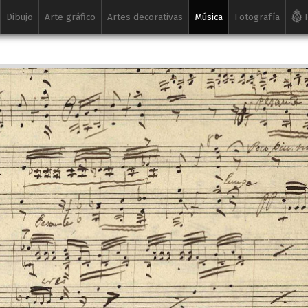
Dibujo
Arte gráfico
Artes decorativas
Música
Fotografía
R