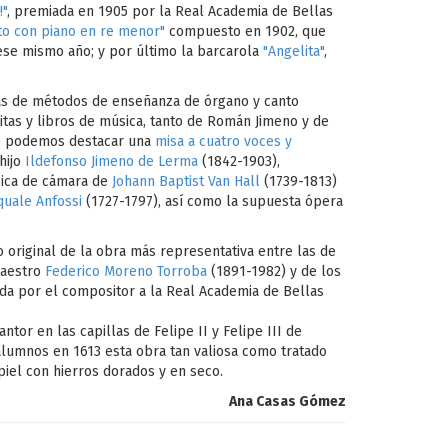
!"
, premiada en 1905 por la Real Academia de Bellas
to con piano en re menor"
compuesto en 1902, que
ese mismo año; y por último la barcarola
"Angelita"
,
más de métodos de enseñanza de órgano y canto
itas y libros de música, tanto de Román Jimeno y de
ue podemos destacar una
misa a cuatro voces y
hijo
Ildefonso Jimeno de Lerma
(1842-1903),
sica de cámara de
Johann Baptist Van Hall
(1739-1813)
quale Anfossi
(1727-1797), así como la supuesta ópera
 original de la obra más representativa entre las de
aestro
Federico Moreno Torroba
(1891-1982) y de los
ada por el compositor a la Real Academia de Bellas
tor en las capillas de Felipe II y Felipe III de
s alumnos en 1613 esta obra tan valiosa como tratado
piel con hierros dorados y en seco.
Ana Casas Gómez