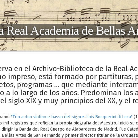
a Real Academia de Bellas A
rva en el Archivo-Biblioteca de la Real A
 impreso, está formado por partituras, pa
bretos, programas … que mediante interca
o a lo largo de los años. Predominan los 
 siglo XIX y muy principios del XX, y el res
spañol
"Trio a duo violino e basso del signre. Luis Bocquerini di Luca"
(1
mil registros que reflejan la propia biografía del Maestro. Inició s
dirigir la Banda del Real Cuerpo de Alabarderos de Madrid. Fue Cated
Bellas Artes de San Fernando y primer director titular de la Orquest