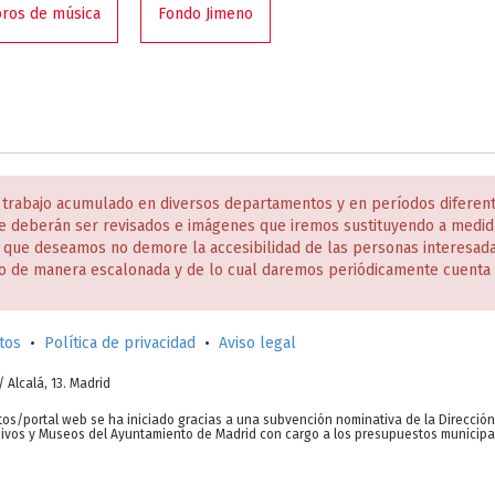
bros de música
Fondo Jimeno
 trabajo acumulado en diversos departamentos y en períodos diferen
e deberán ser revisados e imágenes que iremos sustituyendo a medida
s que deseamos no demore la accesibilidad de las personas interesa
o de manera escalonada y de lo cual daremos periódicamente cuenta 
tos
•
Política de privacidad
•
Aviso legal
c/ Alcalá, 13. Madrid
tos/portal web se ha iniciado gracias a una subvención nominativa de la Direcció
chivos y Museos del Ayuntamiento de Madrid con cargo a los presupuestos municipa