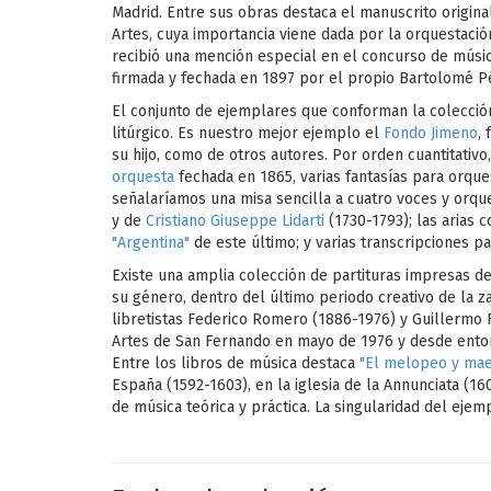
Madrid. Entre sus obras destaca el manuscrito origina
Artes, cuya importancia viene dada por la orquestaci
recibió una mención especial en el concurso de músi
firmada y fechada en 1897 por el propio Bartolomé P
El conjunto de ejemplares que conforman la colecció
litúrgico. Es nuestro mejor ejemplo el
Fondo Jimeno
,
su hijo, como de otros autores. Por orden cuantitativ
orquesta
fechada en 1865, varias fantasías para orques
señalaríamos una misa sencilla a cuatro voces y orq
y de
Cristiano Giuseppe Lidarti
(1730-1793); las arias
"Argentina"
de este último; y varias transcripciones 
Existe una amplia colección de partituras impresas d
su género, dentro del último periodo creativo de la z
libretistas Federico Romero (1886-1976) y Guillermo 
Artes de San Fernando en mayo de 1976 y desde entonc
Entre los libros de música destaca
"El melopeo y mae
España (1592-1603), en la iglesia de la Annunciata (16
de música teórica y práctica. La singularidad del eje