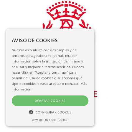
AVISO DE COOKIES
Nuestra web utiliza cookies propias y de
terceros para gestionar el portal, recabar
información sobre la utilización del mismo y
analizar y mejorar nuestros servicios. Puedes
hacer click en “Aceptar y continuar” para
permitir el uso de cookies o seleccionar qué
tipo de cookies deseas aceptar o rechazar.
Más
información
ACEPTAR COOKIES
Martín, José María
CONFIGURAR COOKIES
Nuestra Señora de la Salud
POWERED BY COOKIE-SCRIPT
AC-01196
NECESARIAS
ANALÍTICAS