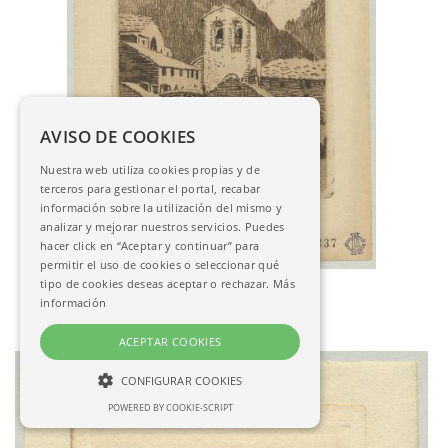
AVISO DE COOKIES
Nuestra web utiliza cookies propias y de
terceros para gestionar el portal, recabar
información sobre la utilización del mismo y
analizar y mejorar nuestros servicios. Puedes
hacer click en “Aceptar y continuar” para
permitir el uso de cookies o seleccionar qué
tipo de cookies deseas aceptar o rechazar.
Más
M.F.M.
información
Ex Libris de Joan Batlle
AC-03764
ACEPTAR COOKIES
CONFIGURAR COOKIES
POWERED BY COOKIE-SCRIPT
NECESARIAS
ANALÍTICAS