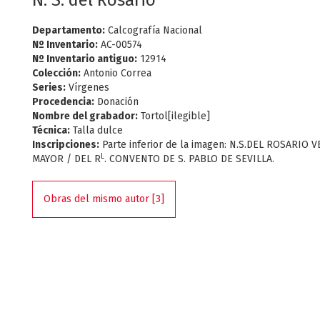
N. S. del Rosario
Departamento:
Calcografía Nacional
Nº Inventario:
AC-00574
Nº Inventario antiguo:
12914
Colección:
Antonio Correa
Series:
Vírgenes
Procedencia:
Donación
Nombre del grabador:
Tortol[ilegible]
Técnica:
Talla dulce
Inscripciones:
Parte inferior de la imagen: N.S.DEL ROSARIO 
L
MAYOR / DEL R
. CONVENTO DE S. PABLO DE SEVILLA.
Obras del mismo autor [3]