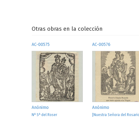
Otras obras en la colección
AC-00575
AC-00576
Anónimo
Anónimo
A
A
N
S
del Roser
[Nuestra Señora del Rosari