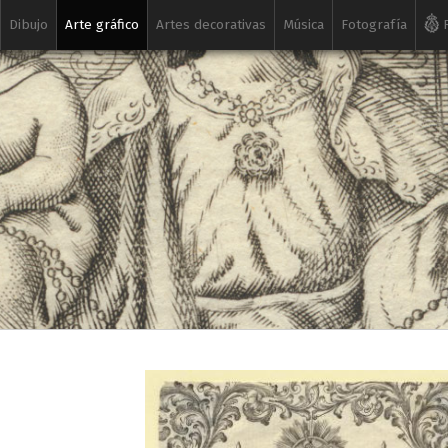
Dibujo
Arte gráfico
Artes decorativas
Música
Fotografía
R