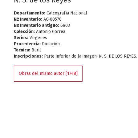
N. S. de los Reyes
Departamento:
Calcografía Nacional
Nº Inventario:
AC-00570
Nº Inventario antiguo:
6803
Colección:
Antonio Correa
Series:
Vírgenes
Procedencia:
Donación
Técnica:
Buril
Inscripciones:
Parte inferior de la imagen: N. S. DE LOS REYES.
Obras del mismo autor [1748]