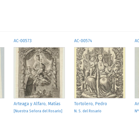
AC-00573
AC-00574
A
Arteaga y Alfaro, Matías
Tortolero, Pedro
A
A
[Nuestra Señora del Rosario]
N. S. del Rosario
N