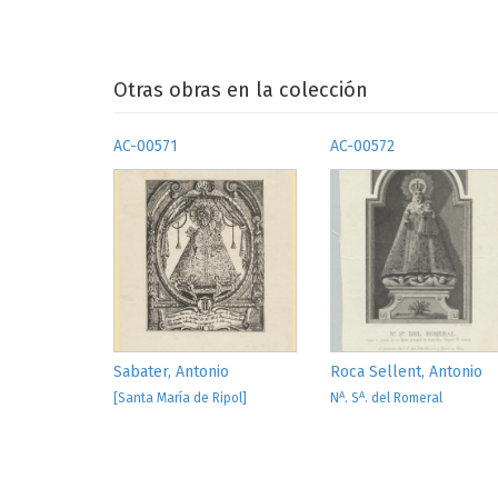
Otras obras en la colección
AC-00571
AC-00572
Sabater, Antonio
Roca Sellent, Antonio
A
A
[Santa María de Ripol]
N
. S
. del Romeral