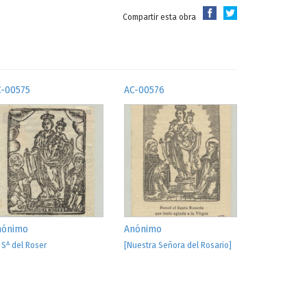
Compartir esta obra
C-00575
AC-00576
nónimo
Anónimo
A
S
del Roser
[Nuestra Señora del Rosario]