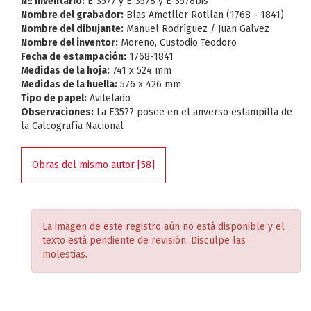
Nº Inventario:
E-3577 y E-3578 y E-3578bis
Nombre del grabador:
Blas Ametller Rotllan (1768 - 1841)
Nombre del dibujante:
Manuel Rodríguez / Juan Galvez
Nombre del inventor:
Moreno, Custodio Teodoro
Fecha de estampación:
1768-1841
Medidas de la hoja:
741 x 524 mm
Medidas de la huella:
576 x 426 mm
Tipo de papel:
Avitelado
Observaciones:
La E3577 posee en el anverso estampilla de
la Calcografía Nacional
Obras del mismo autor [58]
La imagen de este registro aún no está disponible y el
texto está pendiente de revisión. Disculpe las
molestias.