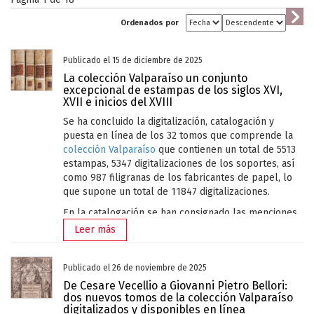
Ordenados por
Publicado el 15 de diciembre de 2025
La colección Valparaíso un conjunto
excepcional de estampas de los siglos XVI,
XVII e inicios del XVIII
Se ha concluido la digitalización, catalogación y
puesta en línea de los 32 tomos que comprende la
colección Valparaíso
que contienen un total de 5513
estampas, 5347 digitalizaciones de los soportes, así
como 987 filigranas de los fabricantes de papel, lo
que supone un total de 11847 digitalizaciones.
En la catalogación se han consignado las menciones
de responsabilidad (grabadores, inventores,
Leer más
dibujantes, editores, impresores), los datos técnicos
(medidas, técnica), cronología, inscripciones,
filigranas del fabricante del papel con su imagen
Publicado el 26 de noviembre de 2025
correspondiente, así como observaciones con datos
De Cesare Vecellio a Giovanni Pietro Bellori:
complementarios esenciales, a los que se han
dos nuevos tomos de la colección Valparaíso
digitalizados y disponibles en línea
proporcionado además enlaces a las matrices