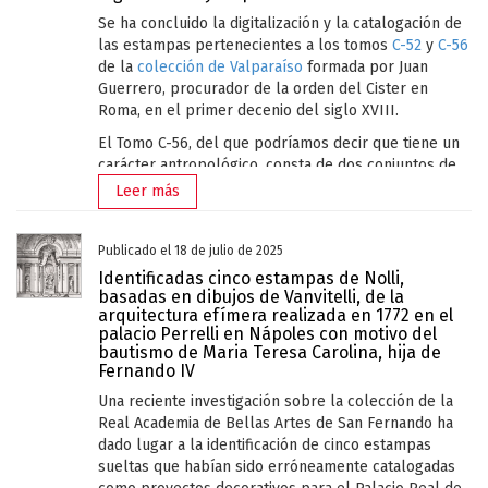
originales, otros ejemplares del mismo estado o
Se ha concluido la digitalización y la catalogación de
diferentes conservados en las principales
las estampas pertenecientes a los tomos
C-52
y
C-56
colecciones (Istituto Centrale per la Grafica, British
de la
colección de Valparaíso
formada por Juan
Museum, Rijksmuseum, Albertina) y, en el caso de
Guerrero, procurador de la orden del Cister en
grabados de interpretación, enlaces a las obras
Roma, en el primer decenio del siglo XVIII.
originales. Finalmente se aporta la bibliografía
El Tomo C-56, del que podríamos decir que tiene un
antigua y reciente relacionada con enlaces a las
carácter antropológico, consta de dos conjuntos de
obras de referencia cuando ha sido posible. Por todo
estampas. El primero se debe a la célebre obra de
ello, estamos ante una novedosa base de datos
Leer más
Cesare Vecellio (Pieve di Cadore, Italia, 1521 -
multimedia, única en este tipo de materiales.
Venecia, Italia, 1601) sobre la indumentaria antigua y
La colección de Valparaíso ingresó en la Academia,
moderna de diversas partes del mundo. Se trata de
Publicado el 18 de julio de 2025
como es conocido, en 1840. Esto fue posible gracias
la tercera edición póstuma, impresa en Venecia en
Identificadas cinco estampas de Nolli,
a las gestiones del académico Valentín Carderera en
1664 a cargo del editor Francesco Bodio y de los
basadas en dibujos de Vanvitelli, de la
el curso de su misión de reconocimiento, encargada
arquitectura efímera realizada en 1772 en el
impresores Sebastiano Combi y Giovanni Le Noù con
por el Gobierno, de los conventos suprimidos, como
palacio Perrelli en Nápoles con motivo del
dedicatoria a Martin Vidman o Widmann (1609-1672),
bautismo de Maria Teresa Carolina, hija de
consecuencia de la Desamortización de 1835. Según
conde de Ortenburg, noble veneciano cuyo título,
Fernando IV
la documentación conservada en el Archivo
originario de Carintia, fue adquirido por su padre.
académico, Carderera localizó la colección de
Una reciente investigación sobre la colección de la
Esta edición tiene la particularidad, como se advierte
estampas, junto a cuatro tomos de dibujos y otros
Real Academia de Bellas Artes de San Fernando ha
en el título, que además de su carácter histórico-
cuatro tomos, muy maltratados, de la obra de
dado lugar a la identificación de cinco estampas
antropológico se le añade el de su utilidad para los
Johannes Jansonius (1588-1664) sobre ciudades de
sueltas que habían sido erróneamente catalogadas
artistas: "Libro utilissimo a pittori, dissegnatori,
Europa (Francia, Suiza, España, Italia y Inglaterra,