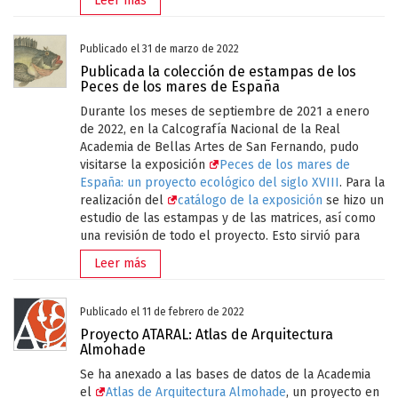
Leer más
Ir a la colección
Publicado el 31 de marzo de 2022
Publicada la colección de estampas de los
Peces de los mares de España
Durante los meses de septiembre de 2021 a enero
de 2022, en la Calcografía Nacional de la Real
Academia de Bellas Artes de San Fernando, pudo
visitarse la exposición
Peces de los mares de
España: un proyecto ecológico del siglo XVIII
. Para la
realización del
catálogo de la exposición
se hizo un
estudio de las estampas y de las matrices, así como
una revisión de todo el proyecto. Esto sirvió para
Adicionalmente, en nuestra
tienda online
se
devolver la verdadera autoría a los grabados y los
pueden adquirir reproducciones de algunos de los
Leer más
dibujos y para poner en valor el proyecto de Antonio
grabados de esta colección.
Sáñez Reguart. Con la apertura al público de las
estampas que forman parte de este interesante
Publicado el 11 de febrero de 2022
proyecto, queremos ir dando a conocer los
Compartir esta noticia
Proyecto ATARAL: Atlas de Arquitectura
magníficos fondos que forman parte del archivo de
Almohade
la Calcografía Nacional.
Se ha anexado a las bases de datos de la Academia
el
Atlas de Arquitectura Almohade
, un proyecto en
Ir a la colección