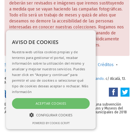
en 1650. RABASF
V-002
/ Flora Grande, Museo
deberán ser revisados e imágenes que iremos sustituyendo
Compartir esta noticia
Archeologico Nazionale di Napoli, inv. 6409
a medida que se vayan haciendo las campañas fotográficas.
Todo ello será un trabajo de meses y quizá de años que
deseamos no demore la accesibilidad de las personas
Compartir esta noticia
interesadas en conocer nuestras colecciones. Rogamos nos
disculpen estas deficiencias que iremos subsanando de
manera escalonada y de lo cual daremos periódicamente
AVISO DE COOKIES
cuenta en nuestra página web y redes sociales.
Nuestra web utiliza cookies propias y de
terceros para gestionar el portal, recabar
información sobre la utilización del mismo y
Solicitud de consulta en sala (investigadores)
•
Créditos
•
analizar y mejorar nuestros servicios. Puedes
Política de privacidad
•
Aviso legal
hacer click en “Aceptar y continuar” para
© 2017-2026.
Real Academia de Bellas Artes de San Fernando
. c/ Alcalá, 13.
permitir el uso de cookies o seleccionar qué
Madrid
tipo de cookies deseas aceptar o rechazar.
Más
RABASF, escultura
E-535
, Ponciano Ponzano,
Hércules:
información
muerte de Diomedes
ACEPTAR COOKIES
Esta base de datos/portal web se ha iniciado gracias a una subvención
nominativa de la Dirección General de Bibliotecas, Archivos y Museos del
Ayuntamiento de Madrid con cargo a los presupuestos municipales de 2018
CONFIGURAR COOKIES
POWERED BY COOKIE-SCRIPT
NECESARIAS
ANALÍTICAS