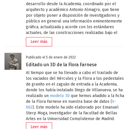
desarrollo desde la Academia, coordinado por el
arquitecto y académico Antonio Almagro, que tiene
por objeto poner a disposición de investigadores y
público en general una información eminentemente
gráfica, actualizada y acorde con los estándares
actuales, de las construcciones realizadas bajo el
dominio de los almohades en los vastos territorios
Leer más
que controlaron en los siglos XII y XIII, tanto en la
Península Ibérica como en el norte de África. Como
atlas, su contenido principal son planos e imágenes
Publicado el 5 de enero de 2022
de ciudades y edificios. Dada la cantidad ingente de
Editado un 3D de la Flora Farnese
información acumulada se ha optado por realizarlo
Al tiempo que se ha llevado a cabo el traslado de
en un formato digital para poder albergar los
Compartir esta noticia
los vaciados del Hércules y la Flora a los pedestales
dibujos con todo su detalle y hacerlos además
de granito en el zaguán de entrada a la Academia,
accesibles al mayor número posible de usuarios.
donde los había instalado Diego de Villanueva, se ha
Este trabajo es fruto de un proyecto de investigación
realizado un
modelo 3D
que hemos añadido a la ficha
del Programa Estatal de Generación de Conocimiento
de la Flora Farnese en nuestra base de datos (
V-
y Fortalecimiento Científico y Tecnológico del sistema
002
). Este modelo ha sido elaborado por Emanuel
de I+D+i del Ministerio de Ciencia e Innovación, a
Sterp Moga, investigador de la Facultad de Bellas
través de la Agencia Estatal de Investigación, cuya
Artes en la Universidad Complutense de Madrid.
duración de tres años está previsto que se
Leer más
Se trata de un yeso, vaciado por Girolamo Ferreri por
prolongue hasta junio de 2023. En el momento de su