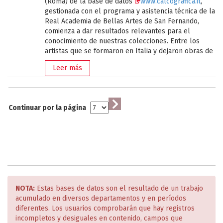
(Roma) de la base de datos
www.calcografica.it
,
confinamiento del año pasado, y la posterior gestión
decisión de Ferdinando IV. Otro vaciado similar,
gestionada con el programa y asistencia técnica de la
informática de Juan Víctor Mejías.
realizado también con anterioridad a las
Real Academia de Bellas Artes de San Fernando,
restauraciones dieciochescas, es el que se conserva
comienza a dar resultados relevantes para el
Ir a la colección
en la
Academia Brera de Milán
.
conocimiento de nuestras colecciones. Entre los
artistas que se formaron en Italia y dejaron obras de
interés, figuran Ponciano Ponzano y José Alcaide. El
Leer más
primero dibujó y el segundo grabó la plancha
M-
1723-59_80
del Istituto Centrale per la Gráfica,
donde se conservan otras obras suyas. Esta
reproduce el mismo tema del relieve en yeso
E-535
Continuar por la página
de la Academia, en el que se trata el episodio de
Hércules y Diomedes.
El enorme volumen de estampas y planchas que
conserva el Instituto italiano y el cruce de
Compartir esta noticia
información con esta base de datos ACADEMIA nos
abren una línea de estudios sobre los artistas
españoles en Roma que dará, sin duda, excelentes
resultados.
NOTA:
Estas bases de datos son el resultado de un trabajo
acumulado en diversos departamentos y en períodos
diferentes. Los usuarios comprobarán que hay registros
Vaciado de la Flora Farnese adquirido por Velázquez
incompletos y desiguales en contenido, campos que