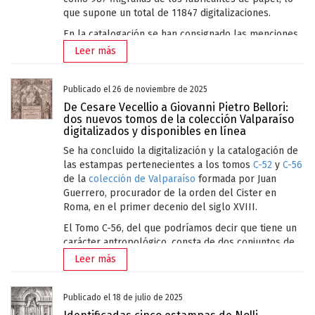
que supone un total de 11847 digitalizaciones.
En la catalogación se han consignado las menciones
de responsabilidad (grabadores, inventores,
Leer más
dibujantes, editores, impresores), los datos técnicos
(medidas, técnica), cronología, inscripciones,
filigranas del fabricante del papel con su imagen
Publicado el 26 de noviembre de 2025
correspondiente, así como observaciones con datos
De Cesare Vecellio a Giovanni Pietro Bellori:
complementarios esenciales, a los que se han
dos nuevos tomos de la colección Valparaíso
digitalizados y disponibles en línea
proporcionado además enlaces a las matrices
originales, otros ejemplares del mismo estado o
Se ha concluido la digitalización y la catalogación de
diferentes conservados en las principales
las estampas pertenecientes a los tomos
C-52
y
C-56
colecciones (Istituto Centrale per la Grafica, British
de la
colección de Valparaíso
formada por Juan
Museum, Rijksmuseum, Albertina) y, en el caso de
Guerrero, procurador de la orden del Cister en
grabados de interpretación, enlaces a las obras
Roma, en el primer decenio del siglo XVIII.
originales. Finalmente se aporta la bibliografía
El Tomo C-56, del que podríamos decir que tiene un
antigua y reciente relacionada con enlaces a las
carácter antropológico, consta de dos conjuntos de
obras de referencia cuando ha sido posible. Por todo
estampas. El primero se debe a la célebre obra de
ello, estamos ante una novedosa base de datos
Leer más
Cesare Vecellio (Pieve di Cadore, Italia, 1521 -
multimedia, única en este tipo de materiales.
Venecia, Italia, 1601) sobre la indumentaria antigua y
La colección de Valparaíso ingresó en la Academia,
moderna de diversas partes del mundo. Se trata de
Publicado el 18 de julio de 2025
como es conocido, en 1840. Esto fue posible gracias
la tercera edición póstuma, impresa en Venecia en