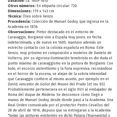
Datación:
ca. 1609-1610
Otros números:
En etiqueta circular: 720.
Dimensiones:
119 x 143 cm
Técnica:
Óleo sobre lienzo
Procedencia:
Colección de Manuel Godoy, que ingresa en la
Academia en 1816.
Observaciones:
Pintor destacado en el entorno de
Caravaggio, Borgianni vino a España muy joven, en fecha
indeterminada, y de nuevo en 1605; mantuvo además un
estrecho contacto con la colonia española en Roma. Este
lienzo, muy próximo en composición a modelos de Daniele de
Volterra, por su vigorosa iluminación tenebrista es din duda el
punto máximo de caravaggismo en la pintura de Borgianni. Con
todo, el escorzo violentísimo y la furia expresiva, recreándose
en el horror de la escena, se alejan de la sobria intensidad
que Caravaggio confiere al mismo asunto, por ejemplo en el
David, vencedor de Goliat
del Museo del Prado (nº inv. 65).
Probablemente perteneciera en el siglo XVII al embajador de
Roma del duque de Módena. Se desconoce cómo llegó a
manos de Manuel Godoy, desde donde pasó a la Academia. Una
Real Orden comunicada por el protector Pedro Cevallos del
28 de abril de 1816, dispuso que se entregaran a la Academia
"todas las pinturas existentes en dicho Palacio [Buenavista] y