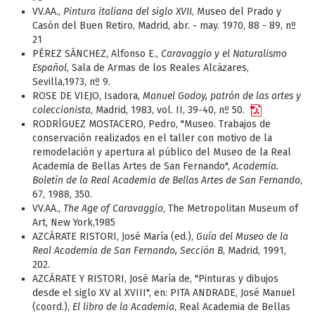
VV.AA.,
Pintura italiana del siglo XVII
, Museo del Prado y
Casón del Buen Retiro, Madrid, abr. - may. 1970, 88 - 89, nº
21
PÉREZ SÁNCHEZ, Alfonso E.,
Caravaggio y el Naturalismo
Español
, Sala de Armas de los Reales Alcázares,
Sevilla,1973, nº 9.
ROSE DE VIEJO, Isadora,
Manuel Godoy, patrón de las artes y
coleccionista
, Madrid, 1983, vol. II, 39-40, nº 50.
RODRÍGUEZ MOSTACERO, Pedro, "Museo. Trabajos de
conservación realizados en el taller con motivo de la
remodelación y apertura al público del Museo de la Real
Academia de Bellas Artes de San Fernando",
Academia.
Boletín de la Real Academia de Bellas Artes de San Fernando
,
67, 1988, 350.
VV.AA.,
The Age of Caravaggio
, The Metropolitan Museum of
Art, New York,1985
AZCÁRATE RISTORI, José María (ed.),
Guía del Museo de la
Real Academia de San Fernando, Sección B
, Madrid, 1991,
202.
AZCÁRATE Y RISTORI, José María de, "Pinturas y dibujos
desde el siglo XV al XVIII", en: PITA ANDRADE, José Manuel
(coord.),
El libro de la Academia
, Real Academia de Bellas