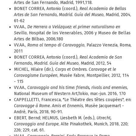
Artes de San Fernando, Madrid, 1991,118.
BONET CORREA, Antonio (coord.),
Real Academia de Bellas
Artes de San Fernando, Madrid. Guía del Museo
, Madrid, 2004,
61-62
VV.AA.,
De Herrera a Velázquez: el primer naturalismo en
Sevilla
, Hospital de los Venerables, 2006 y Museo de Bellas
Artes de Bilbao, 2006,180
VV.AA.,
Roma al tempo di Caravaggio
, Palazzo Venezia, Roma,
2011
BONET CORREA, Antonio (coord.),
Real Academia de San
Fernando, Madrid. Guía del Museo
, Madrid, 2012, 54
MICHEL, Hilaire (dir.),
Corps et Ombres. Caravage et le
Caravagisme Européen
, Musée Fabre, Montpellier, 2012, 114
- 115
VV.AA.,
Caravaggio and his time: friends, rivals and enemies
,
National Museum of Western Art,Tokio, mar.-jun. 2016, 170
CAPPELLETTI, Francesca, "Le Théatre des têtes coupées", en:
Caravagge à Rome. Amis et Ennemis
, Musée Jacquemart -
André, París, 2018, 90-91.
EBERT, Bernd; HELMUS, Liesbeth M. (eds.),
Utrecht,
Caravaggio and Europe
, Alte Pinakothek, Munich, 2018, 220;
226; 229, cat. 61.