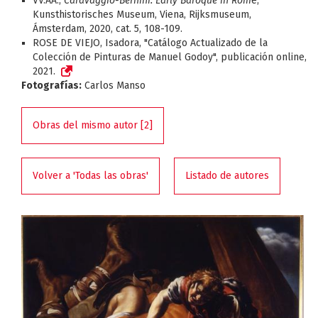
VV.AA.,
Caravaggio-Bernini. Early Baroque in Rom
e,
Kunsthistorisches Museum, Viena, Rijksmuseum,
Ámsterdam, 2020, cat. 5, 108-109.
ROSE DE VIEJO, Isadora, "Catálogo Actualizado de la
Colección de Pinturas de Manuel Godoy", publicación online,
2021.
Fotografías:
Carlos Manso
Obras del mismo autor [2]
Volver a 'Todas las obras'
Listado de autores