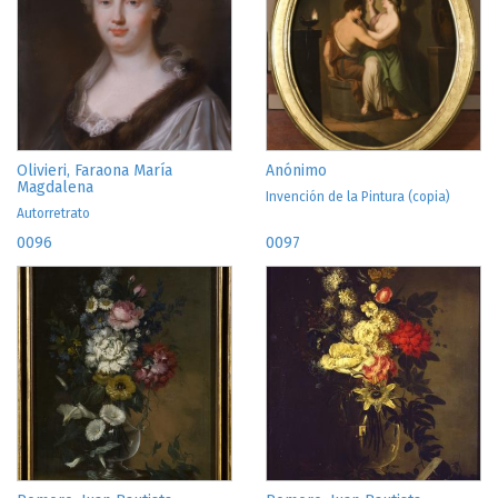
Olivieri, Faraona María
Anónimo
Magdalena
Invención de la Pintura (copia)
Autorretrato
0096
0097