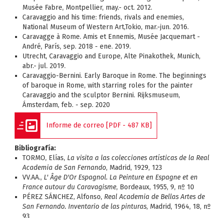
Musée Fabre, Montpellier, may.- oct. 2012.
Caravaggio and his time: friends, rivals and enemies,
National Museum of Western Art,Tokio, mar.-jun. 2016.
Caravagge à Rome. Amis et Ennemis, Musée Jacquemart -
André, París, sep. 2018 - ene. 2019.
Utrecht, Caravaggio and Europe, Alte Pinakothek, Munich,
abr.- jul. 2019.
Caravaggio-Bernini. Early Baroque in Rome. The beginnings
of baroque in Rome, with starring roles for the painter
Caravaggio and the sculptor Bernini. Rijksmuseum,
Ámsterdam, feb. - sep. 2020
Informe de correo [PDF - 487 KB]
Bibliografía:
TORMO, Elías,
La visita a las colecciones artísticas de la Real
Academia de San Fernando
, Madrid, 1929, 123
VV.AA.,
L' Âge D'Or Espagnol. La Peinture en Espagne et en
France autour du Caravagisme
, Bordeaux, 1955, 9, nº 10
PÉREZ SÁNCHEZ, Alfonso,
Real Academia de Bellas Artes de
San Fernando. Inventario de las pinturas
, Madrid, 1964, 18, nº
93