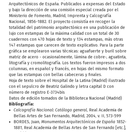
Arquitectónicos de España. Publicados a expensas del Estado
y bajo la dirección de una comisión especial creada por el
Ministerio de Fomento, Madrid, Imprenta y Calcografía
Nacional, 1856-1882. El proyecto consistía en recoger la
totalidad del patrimonio arquitectónico en una publicación de
lujo con estampas de la máxima calidad con un total de 30
cuadernos con 470 hojas de texto y 134 estampas, más otras
147 estampas que carecen de texto explicativo. Para la parte
gráfica se emplearon varias técnicas: aguafuerte y buril sobre
matriz de acero - ocasionalmente, lámina de cobre-, aguatinta,
litografía y cromolitografía. Los textos fueron impresos a dos
columnas, en español y francés, en hojas del mismo formato
que las estampas con bellas cabeceras y finales.
Hoja de texto sobre el Hospital de la Latina (Madrid) ilustrado
con el sepulcro de Beatriz Galindo y letra capital D con
número de registro E-3734bis
Datos de edición tomados de la Biblioteca Nacional (Madrid)
Bibliografía:
Calcografía Nacional: Catálogo general
, Real Academia de
Bellas Artes de San Fernando, Madrid, 2004, v. II, 573-599
BORDES, Juan,
Monumentos Arquitectónicos de España 1852-
1881
, Real Academia de Bellas Artes de San Fernando [etc.],