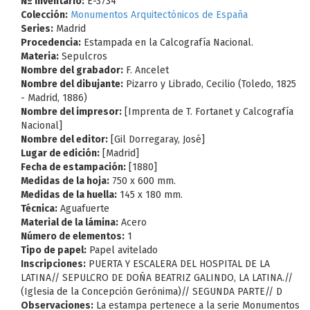
Nº Inventario:
E-3734
Colección:
Monumentos Arquitectónicos de España
Series:
Madrid
Procedencia:
Estampada en la Calcografía Nacional.
Materia:
Sepulcros
Nombre del grabador:
F. Ancelet
Nombre del dibujante:
Pizarro y Librado, Cecilio (Toledo, 1825
- Madrid, 1886)
Nombre del impresor:
[Imprenta de T. Fortanet y Calcografía
Nacional]
Nombre del editor:
[Gil Dorregaray, José]
Lugar de edición:
[Madrid]
Fecha de estampación:
[1880]
Medidas de la hoja:
750 x 600 mm.
Medidas de la huella:
145 x 180 mm.
Técnica:
Aguafuerte
Material de la lámina:
Acero
Número de elementos:
1
Tipo de papel:
Papel avitelado
Inscripciones:
PUERTA Y ESCALERA DEL HOSPITAL DE LA
LATINA// SEPULCRO DE DOÑA BEATRIZ GALINDO, LA LATINA.//
(Iglesia de la Concepción Gerónima)// SEGUNDA PARTE// D
Observaciones:
La estampa pertenece a la serie Monumentos