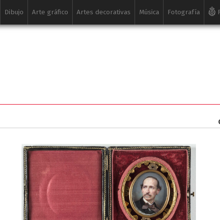
Dibujo
Arte gráfico
Artes decorativas
Música
Fotografía
R