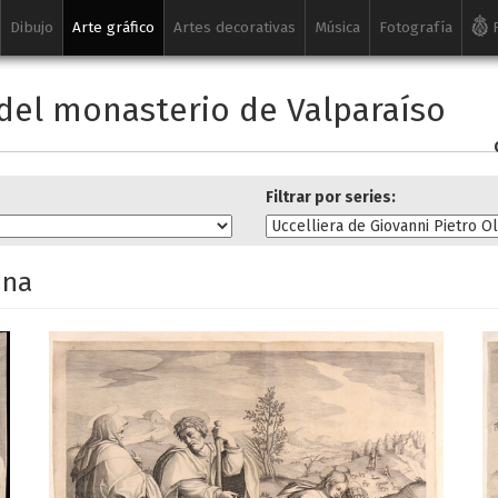
Dibujo
Arte gráfico
Artes decorativas
Música
Fotografía
R
del monasterio de Valparaíso
Filtrar por series:
ina