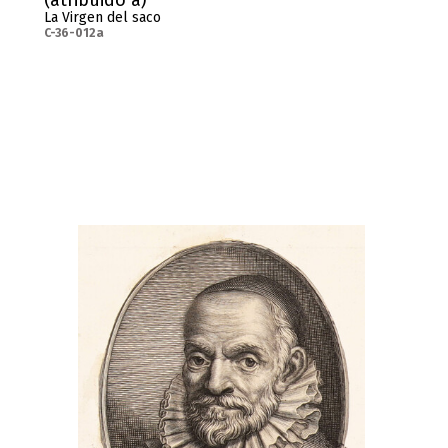
(atribuido a)
La Virgen del saco
C-36-012a