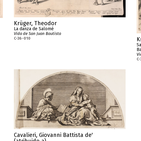
Krüger, Theodor
La danza de Salomé
Vida de San Juan Bautista
K
C-36-010
Sa
Ba
Vi
C-
Cavalieri, Giovanni Battista de'