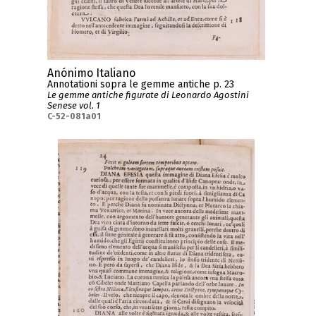
Anónimo Italiano
Annotationi sopra le gemme antiche p. 23
Le gemme antiche figurate di Leonardo Agostini
Senese vol. 1
C-52-081a01