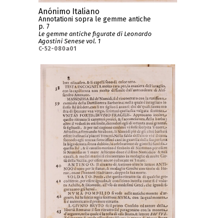
Anónimo Italiano
Annotationi sopra le gemme antiche
p. 7
Le gemme antiche figurate di Leonardo
Agostini Senese vol. 1
C-52-080a01