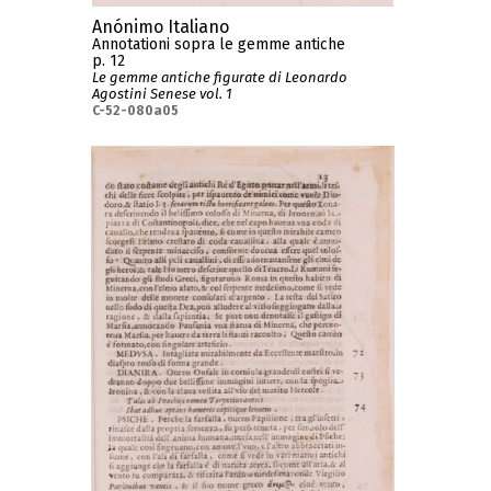
Anónimo Italiano
Annotationi sopra le gemme antiche
p. 12
Le gemme antiche figurate di Leonardo
Agostini Senese vol. 1
C-52-080a05