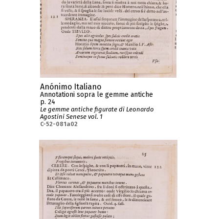
Anónimo Italiano
Annotationi sopra le gemme antiche
p. 24
Le gemme antiche figurate di Leonardo
Agostini Senese vol. 1
C-52-081a02