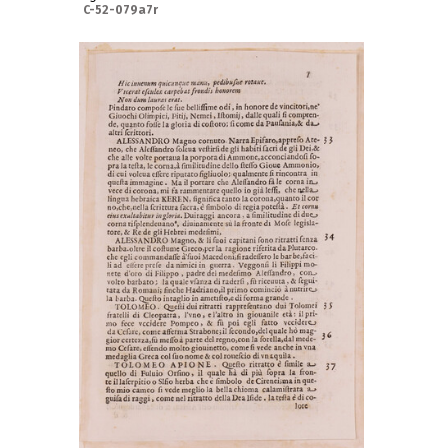
C-52-079a7r