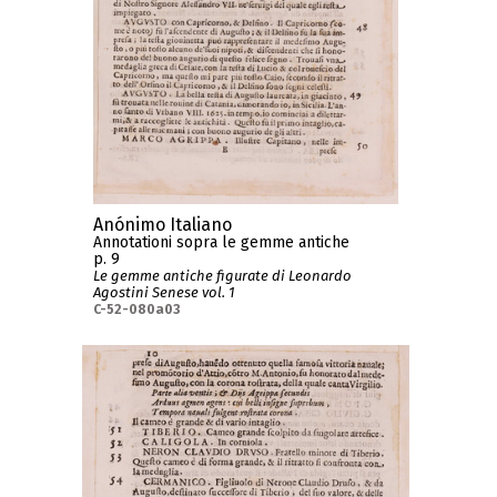
Anónimo Italiano
Annotationi sopra le gemme antiche
p. 9
Le gemme antiche figurate di Leonardo
Agostini Senese vol. 1
C-52-080a03