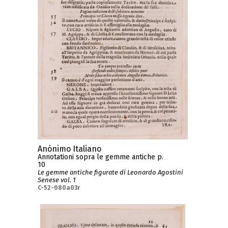
Anónimo Italiano
Annotationi sopra le gemme antiche p.
10
Le gemme antiche figurate di Leonardo Agostini
Senese vol. 1
C-52-080a03r