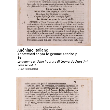
Anónimo Italiano
Annotationi sopra le gemme antiche p.
14
Le gemme antiche figurate di Leonardo Agostini
Senese vol. 1
C-52-080a06r