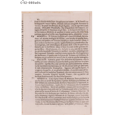
C-52-080a04