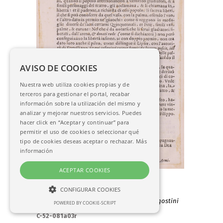
AVISO DE COOKIES
Nuestra web utiliza cookies propias y de
terceros para gestionar el portal, recabar
información sobre la utilización del mismo y
analizar y mejorar nuestros servicios. Puedes
hacer click en “Aceptar y continuar” para
permitir el uso de cookies o seleccionar qué
tipo de cookies deseas aceptar o rechazar.
Más
información
ACEPTAR COOKIES
Anónimo Italiano
Annotationi sopra le gemme antiche p.
CONFIGURAR COOKIES
26
Le gemme antiche figurate di Leonardo Agostini
POWERED BY COOKIE-SCRIPT
NECESARIAS
Senese vol. 1
C-52-081a03r
ANALÍTICAS