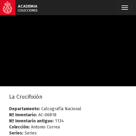
La Crucifixión
Departamento:
Calcografía Nacional
Nº Inventario:
AC-06818
Nº Inventario antiguo:
1134
Colección:
Antonio Correa
Series:
Series