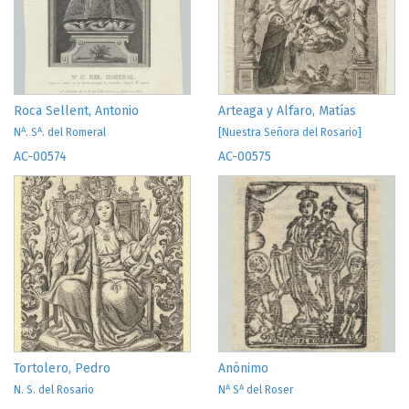
Roca Sellent, Antonio
Arteaga y Alfaro, Matías
A
A
N
. S
. del Romeral
[Nuestra Señora del Rosario]
AC-00574
AC-00575
Tortolero, Pedro
Anónimo
A
A
N. S. del Rosario
N
S
del Roser