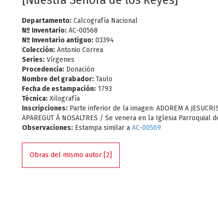
[Nuestra Señora de los Reyes]
Departamento:
Calcografía Nacional
Nº Inventario:
AC-00568
Nº Inventario antiguo:
03394
Colección:
Antonio Correa
Series:
Vírgenes
Procedencia:
Donación
Nombre del grabador:
Taulo
Fecha de estampación:
1793
Técnica:
Xilografía
Inscripciones:
Parte inferior de la imagen: ADOREM A JESUCRI
APAREGUT Á NOSALTRES / Se venera en la Iglesia Parroquial de
Observaciones:
Estampa similar a
AC-00569
Obras del mismo autor [2]