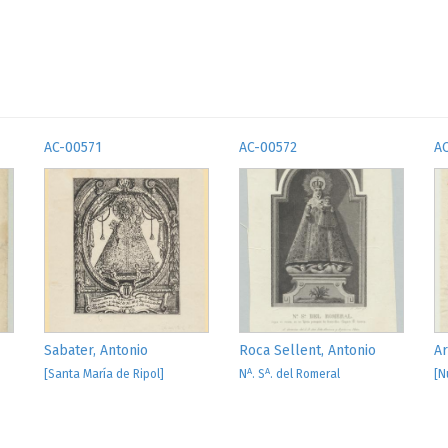
AC-00571
AC-00572
A
Sabater, Antonio
Roca Sellent, Antonio
Ar
A
A
[Santa María de Ripol]
N
. S
. del Romeral
[N