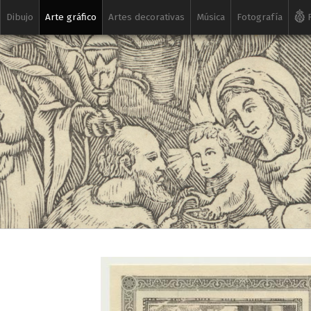
Dibujo
Arte gráfico
Artes decorativas
Música
Fotografía
R