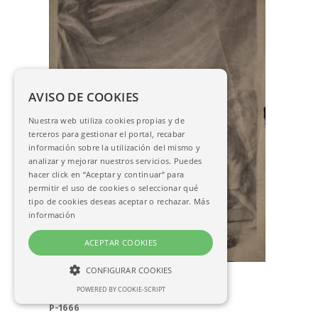
AVISO DE COOKIES
Nuestra web utiliza cookies propias y de
terceros para gestionar el portal, recabar
información sobre la utilización del mismo y
analizar y mejorar nuestros servicios. Puedes
hacer click en “Aceptar y continuar” para
permitir el uso de cookies o seleccionar qué
tipo de cookies deseas aceptar o rechazar.
Más
información
ACEPTAR COOKIES
CONFIGURAR COOKIES
Menezo, Marcos Antonio
Estudio de Juan Sebastián Elcano ante
POWERED BY COOKIE-SCRIPT
NECESARIAS
Carlos V tras dar a la vuelta al mundo
P-1666
ANALÍTICAS