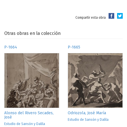
Compartir esta obra
Otras obras en la colección
P-1664
P-1665
Alonso del Rivero Secades,
Odriozola, José María
José
Estudio de Sansón y Dalila
Estudio de Sansón y Dalila