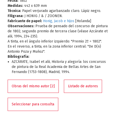
Fecha:
1802
Medidas:
442 x 639 mm
Técnica:
Papel verjurado agarbanzado claro. Lápiz negro.
Filigrana:
J HONIG / & / ZOONEN.
Fabricante de papel:
Honig, Jacob e hijos
[Holanda]
Observaciones:
Prueba de pensado del concurso de pintura
de 1802, segundo premio de tercera clase (véase Azcárate et
alii, 1994, 234-235).
A tinta, en el ángulo inferior izquierdo: "Premio 2º = 1802".
En el reverso, a tinta, en la zona inferior central: "De D(n)
Antonio Poza y Muñoz".
Bibliografía:
AZCÁRATE, Isabel et alii, Historia y alegoría: los concursos
de pintura de la Real Academia de Bellas Artes de San
Fernando (1753-1808), Madrid, 1994.
Obras del mismo autor [2]
Listado de autores
Seleccionar para consulta