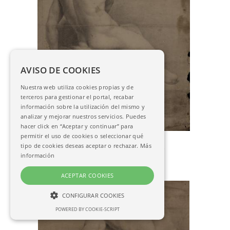
AVISO DE COOKIES
Nuestra web utiliza cookies propias y de
terceros para gestionar el portal, recabar
información sobre la utilización del mismo y
analizar y mejorar nuestros servicios. Puedes
hacer click en “Aceptar y continuar” para
permitir el uso de cookies o seleccionar qué
Sánchez del Mazo, Agustín
tipo de cookies deseas aceptar o rechazar.
Más
Estudio de modelo masculino desnudo
información
sentado de espaldas
P-1225
ACEPTAR COOKIES
CONFIGURAR COOKIES
POWERED BY COOKIE-SCRIPT
NECESARIAS
ANALÍTICAS