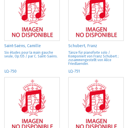
Saint-Saëns, Camille
Schubert, Franz
Six études pour la main gauche
Tänze für pianoforte solo /
seule, Op.135 / par C. Saint-Saëns.
Komponiert von Franz Schubert ;
zusammengestellt von Alice
Friedlaender.
LQ-750
LQ-751