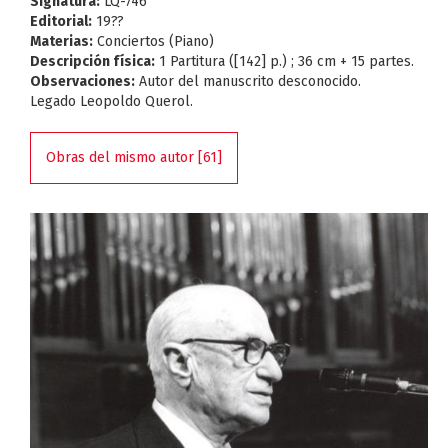
Signatura:
LQ-746
Editorial:
19??
Materias:
Conciertos (Piano)
Descripción física:
1 Partitura ([142] p.) ; 36 cm + 15 partes.
Observaciones:
Autor del manuscrito desconocido.
Legado Leopoldo Querol.
Obras del mismo autor [61]