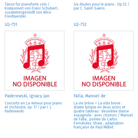
Tänze für pianoforte solo /
Six études pour le piano , Op.52 /
Komponiert von Franz Schubert ;
par C. Saint-Saëns.
zusammengestellt von Alice
Friedlaender.
LQ-751
LQ-752
Paderewski, Ignacy Jan
Falla, Manuel de
Concerto en La-mineur pour piano
La vie brève = La vida breve :
et Orchestre, op. 17 / par I. J.
drame lyrique en deux actes et
Paderewski.
quatre tableau : deuxième danse
espagnole : avec choeurs / Manuel
de Falla ; poème de Carlos
Fernández-Shaw , adaptation
française de Paul Milliet.