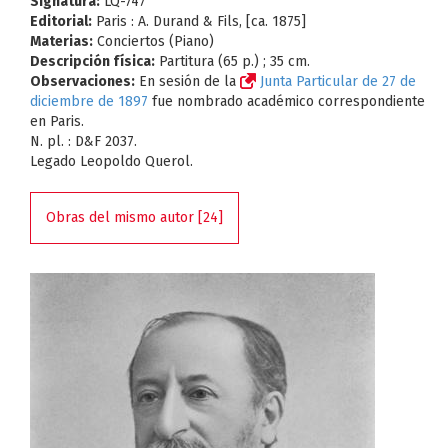
Signatura:
LQ-747
Editorial:
Paris : A. Durand & Fils, [ca. 1875]
Materias:
Conciertos (Piano)
Descripción física:
Partitura (65 p.) ; 35 cm.
Observaciones:
En sesión de la
Junta Particular de 27 de
diciembre de 1897
fue nombrado académico correspondiente
en Paris.
N. pl. : D&F 2037.
Legado Leopoldo Querol.
Obras del mismo autor [24]