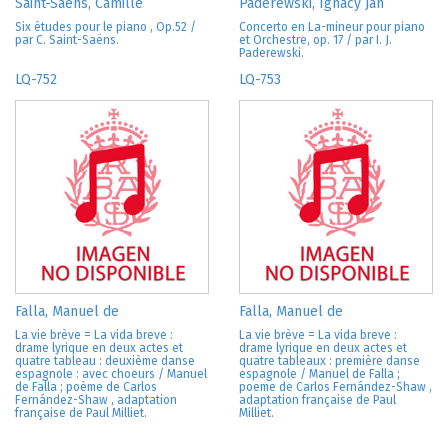
Saint-Saëns, Camille
Paderewski, Ignacy Jan
Six études pour le piano , Op.52 /
Concerto en La-mineur pour piano
par C. Saint-Saëns.
et Orchestre, op. 17 / par I. J.
Paderewski.
LQ-752
LQ-753
Falla, Manuel de
Falla, Manuel de
La vie brève = La vida breve :
La vie brève = La vida breve :
drame lyrique en deux actes et
drame lyrique en deux actes et
quatre tableau : deuxième danse
quatre tableaux : première danse
espagnole : avec choeurs / Manuel
espagnole / Manuel de Falla ;
de Falla ; poème de Carlos
poeme de Carlos Fernández-Shaw ,
Fernández-Shaw , adaptation
adaptation française de Paul
française de Paul Milliet.
Milliet.