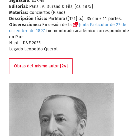
Signatura:
LQ-748
Editorial:
Paris : A. Durand & Fils, [ca. 1875]
Materias:
Conciertos (Piano)
Descripción física:
Partitura ([121] p.) ; 35 cm + 11 partes.
Observaciones:
En sesión de la
Junta Particular de 27 de
diciembre de 1897
fue nombrado académico correspondiente
en Paris.
N. pl. : D&F 2035.
Legado Leopoldo Querol.
Obras del mismo autor [24]