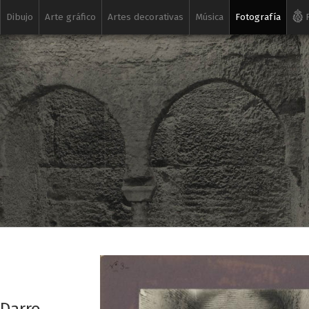
Dibujo
Arte gráfico
Artes decorativas
Música
Fotografía
R