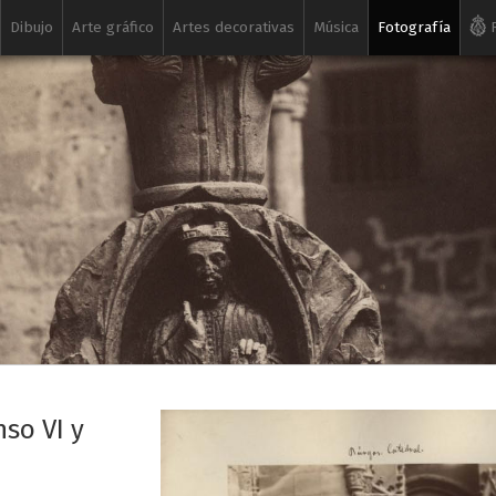
Dibujo
Arte gráfico
Artes decorativas
Música
Fotografía
R
nso VI y