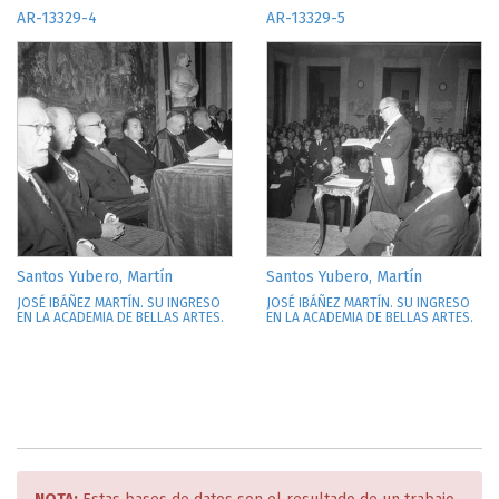
AR-13329-4
AR-13329-5
Santos Yubero, Martín
Santos Yubero, Martín
JOSÉ IBÁÑEZ MARTÍN. SU INGRESO
JOSÉ IBÁÑEZ MARTÍN. SU INGRESO
EN LA ACADEMIA DE BELLAS ARTES.
EN LA ACADEMIA DE BELLAS ARTES.