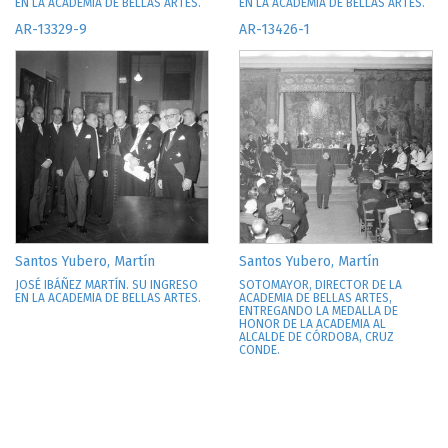
EN LA ACADEMIA DE BELLAS ARTES.
EN LA ACADEMIA DE BELLAS ARTES.
AR-13329-9
AR-13426-1
Santos Yubero, Martín
Santos Yubero, Martín
JOSÉ IBÁÑEZ MARTÍN. SU INGRESO
SOTOMAYOR, DIRECTOR DE LA
EN LA ACADEMIA DE BELLAS ARTES.
ACADEMIA DE BELLAS ARTES,
ENTREGANDO LA MEDALLA DE
HONOR DE LA ACADEMIA AL
ALCALDE DE CÓRDOBA, CRUZ
CONDE.