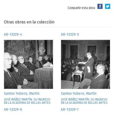
Compartir esta obra
Otras obras en la colección
AR-13329-4
AR-13329-5
Santos Yubero, Martín
Santos Yubero, Martín
JOSÉ IBÁÑEZ MARTÍN. SU INGRESO
JOSÉ IBÁÑEZ MARTÍN. SU INGRESO
EN LA ACADEMIA DE BELLAS ARTES.
EN LA ACADEMIA DE BELLAS ARTES.
AR-13329-6
AR-13329-7