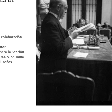
ES DE
e colaboración
utor
para la Sección
1944-5-22: Toma
el seños