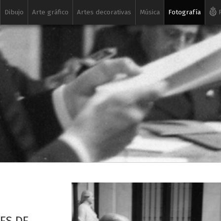
Dibujo
Arte gráfico
Artes decorativas
Música
Fotografía
R