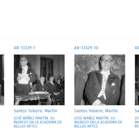
AR-13329-1
AR-13329-10
AR
Santos Yubero, Martín
Santos Yubero, Martín
Sa
JOSÉ IBÁÑEZ MARTÍN. SU
JOSÉ IBÁÑEZ MARTÍN. SU
JO
INGRESO EN LA ACADEMIA DE
INGRESO EN LA ACADEMIA DE
IN
BELLAS ARTES.
BELLAS ARTES.
BE