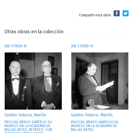
Compartir esta obra
Otras obras en la colección
AR-11909-8
AR-11909-9
Santos Yubero, Martín
Santos Yubero, Martín
PASCUAL BRAVO SANFELIU SU
PASCUAL BRAVO SANFELIU SU
INGRESO EN LA ACADEMIA DE
INGRESO EN LA ACADEMIA DE
BELLAS ARTES, RETRATO. CON
BELLAS ARTES.