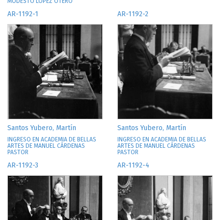
MODESTO LÓPEZ OTERO
AR-1192-1
AR-1192-2
Santos Yubero, Martín
Santos Yubero, Martín
INGRESO EN ACADEMIA DE BELLAS
INGRESO EN ACADEMIA DE BELLAS
ARTES DE MANUEL CÁRDENAS
ARTES DE MANUEL CÁRDENAS
PASTOR
PASTOR
AR-1192-3
AR-1192-4