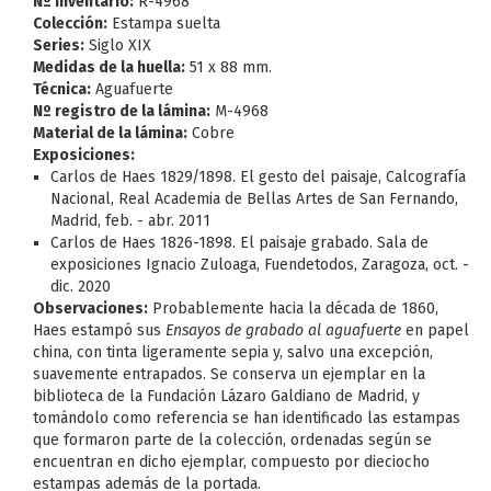
Nº Inventario:
R-4968
Colección:
Estampa suelta
Series:
Siglo XIX
Medidas de la huella:
51 x 88 mm.
Técnica:
Aguafuerte
Nº registro de la lámina:
M-4968
Material de la lámina:
Cobre
Exposiciones:
Carlos de Haes 1829/1898. El gesto del paisaje, Calcografía
Nacional, Real Academia de Bellas Artes de San Fernando,
Madrid, feb. - abr. 2011
Carlos de Haes 1826-1898. El paisaje grabado. Sala de
exposiciones Ignacio Zuloaga, Fuendetodos, Zaragoza, oct. -
dic. 2020
Observaciones:
Probablemente hacia la década de 1860,
Haes estampó sus
Ensayos de grabado al aguafuerte
en papel
china, con tinta ligeramente sepia y, salvo una excepción,
suavemente entrapados. Se conserva un ejemplar en la
biblioteca de la Fundación Lázaro Galdiano de Madrid, y
tomándolo como referencia se han identificado las estampas
que formaron parte de la colección, ordenadas según se
encuentran en dicho ejemplar, compuesto por dieciocho
estampas además de la portada.