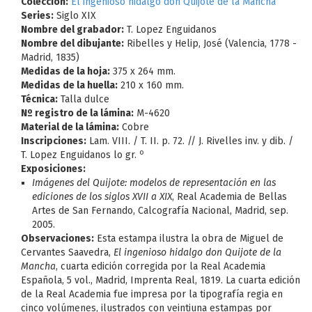
Colección:
El ingenioso hidalgo don Quijote de la Mancha
Series:
Siglo XIX
Nombre del grabador:
T. Lopez Enguidanos
Nombre del dibujante:
Ribelles y Helip, José (Valencia, 1778 -
Madrid, 1835)
Medidas de la hoja:
375 x 264 mm.
Medidas de la huella:
210 x 160 mm.
Técnica:
Talla dulce
Nº registro de la lámina:
M-4620
Material de la lámina:
Cobre
Inscripciones:
Lam. VIII. / T. II. p. 72. // J. Rivelles inv. y dib. /
o
T. Lopez Enguidanos lo gr.
Exposiciones:
Imágenes del Quijote: modelos de representación en las
ediciones de los siglos XVII a XIX
, Real Academia de Bellas
Artes de San Fernando, Calcografía Nacional, Madrid, sep.
2005.
Observaciones:
Esta estampa ilustra la obra de Miguel de
Cervantes Saavedra,
El ingenioso hidalgo don Quijote de la
Mancha
, cuarta edición corregida por la Real Academia
Española, 5 vol., Madrid, Imprenta Real, 1819. La cuarta edición
de la Real Academia fue impresa por la tipografía regia en
cinco volúmenes, ilustrados con veintiuna estampas por