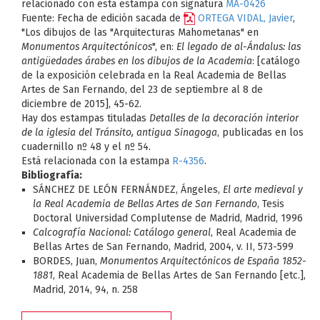
relacionado con esta estampa con signatura
MA-0426
Fuente: Fecha de edición sacada de
ORTEGA VIDAL, Javier
,
"Los dibujos de las "Arquitecturas Mahometanas" en
Monumentos Arquitectónicos
", en:
El legado de al-Ándalus: las
antigüedades árabes en los dibujos de la Academia
: [catálogo
de la exposición celebrada en la Real Academia de Bellas
Artes de San Fernando, del 23 de septiembre al 8 de
diciembre de 2015], 45-62.
Hay dos estampas tituladas
Detalles de la decoración interior
de la iglesia del Tránsito, antigua Sinagoga
, publicadas en los
cuadernillo nº 48 y el nº 54.
Está relacionada con la estampa
R-4356
.
Bibliografía:
SÁNCHEZ DE LEÓN FERNÁNDEZ, Ángeles,
El arte medieval y
la Real Academia de Bellas Artes de San Fernando
, Tesis
Doctoral Universidad Complutense de Madrid, Madrid, 1996
Calcografía Nacional: Catálogo general
, Real Academia de
Bellas Artes de San Fernando, Madrid, 2004, v. II, 573-599
BORDES, Juan,
Monumentos Arquitectónicos de España 1852-
1881
, Real Academia de Bellas Artes de San Fernando [etc.],
Madrid, 2014, 94, n. 258