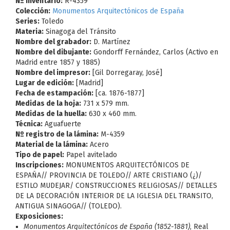
Nº Inventario:
R-4359
Colección:
Monumentos Arquitectónicos de España
Series:
Toledo
Materia:
Sinagoga del Tránsito
Nombre del grabador:
D. Martínez
Nombre del dibujante:
Gondorff Fernández, Carlos (Activo en
Madrid entre 1857 y 1885)
Nombre del impresor:
[Gil Dorregaray, José]
Lugar de edición:
[Madrid]
Fecha de estampación:
[ca. 1876-1877]
Medidas de la hoja:
731 x 579 mm.
Medidas de la huella:
630 x 460 mm.
Técnica:
Aguafuerte
Nº registro de la lámina:
M-4359
Material de la lámina:
Acero
Tipo de papel:
Papel avitelado
Inscripciones:
MONUMENTOS ARQUITECTÓNICOS DE
ESPAÑA// PROVINCIA DE TOLEDO// ARTE CRISTIANO (¿)/
ESTILO MUDEJAR/ CONSTRUCCIONES RELIGIOSAS// DETALLES
DE LA DECORACIÓN INTERIOR DE LA IGLESIA DEL TRANSITO,
ANTIGUA SINAGOGA// (TOLEDO).
Exposiciones:
Monumentos Arquitectónicos de España (1852-1881)
, Real